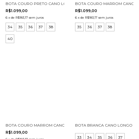
BOTA COURO PRETO CANO LONGO CECCONELLO 2626002-11
BOTA COURO MARROM CANO LO
R$1.099,00
R$1.099,00
6
x
de
R$183,17
sem juros
6
x
de
R$183,17
sem juros
34
35
36
37
38
35
36
37
38
40
BOTA COURO MARROM CANO LONGO CECCONELLO 2626002-20
BOTA BRANCA CANO LONGO CE
R$1.099,00
33
34
35
36
37