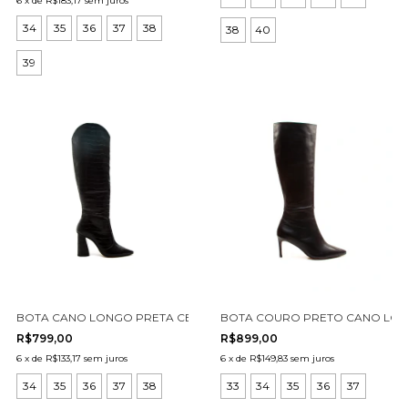
6
x
de
R$183,17
sem juros
34
35
36
37
38
38
40
39
BOTA CANO LONGO PRETA CECCONELLO 1867004-4
BOTA COURO PRETO CANO LONG
R$799,00
R$899,00
6
x
de
R$133,17
sem juros
6
x
de
R$149,83
sem juros
34
35
36
37
38
33
34
35
36
37