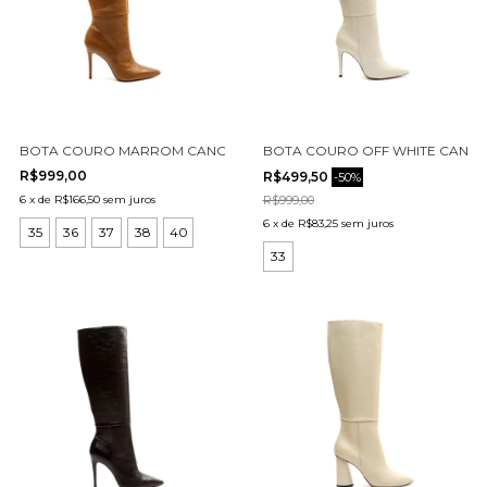
BOTA COURO MARROM CANO LONGO CECCONELLO 2396007-5
BOTA COURO OFF WHITE CANO 
R$999,00
R$499,50
-
50
%
6
x
de
R$166,50
sem juros
R$999,00
6
x
de
R$83,25
sem juros
35
36
37
38
40
33