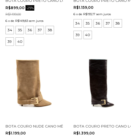
BOTA COURO PRETO CANO LONGO CECCONELLO 2880007-1
BOTA COURO PRETO CANO MÉDI
R$1.159,00
R$899,00
-
25
%
R$1.199,00
6
x
de
R$193,17
sem juros
6
x
de
R$149,83
sem juros
34
35
36
37
38
34
35
36
37
38
39
40
39
40
BOTA COURO NUDE CANO MÉDIO CECCONELLO 2886001-2
BOTA COURO PRETO CANO LON
R$1.199,00
R$1.399,00