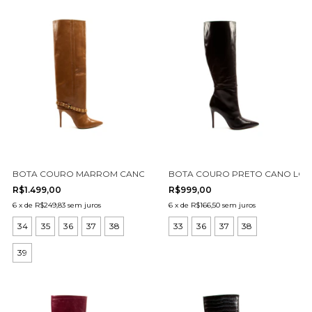
BOTA COURO MARROM CANO LONGO CECCONELLO 2906002-3
BOTA COURO PRETO CANO LON
R$1.499,00
R$999,00
6
x
de
R$249,83
sem juros
6
x
de
R$166,50
sem juros
34
35
36
37
38
33
36
37
38
39