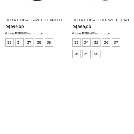
BOTA COURO PRETO CANO LONGO CECCONELLO 1870014-20
BOTA COURO OFF WHITE CANO 
R$999,00
R$989,00
6
x
de
R$166,50
sem juros
6
x
de
R$164,83
sem juros
33
34
37
38
39
33
34
35
36
37
38
39
40