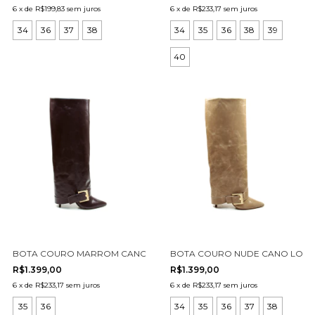
6
x
de
R$199,83
sem juros
6
x
de
R$233,17
sem juros
34
36
37
38
34
35
36
38
39
40
BOTA COURO MARROM CANO LONGO CECCONELLO 2886002-2
BOTA COURO NUDE CANO LONG
R$1.399,00
R$1.399,00
6
x
de
R$233,17
sem juros
6
x
de
R$233,17
sem juros
35
36
34
35
36
37
38