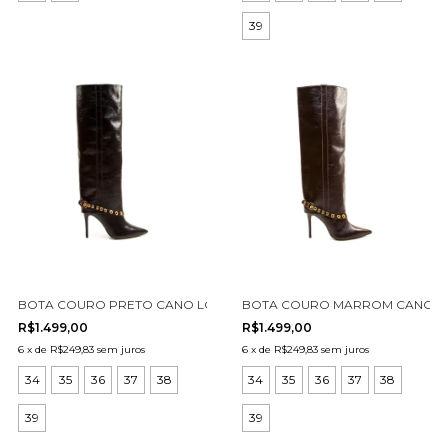
39
BOTA COURO PRETO CANO LONGO CECCONELLO 2906002-2
BOTA COURO MARROM CANO LO
R$1.499,00
R$1.499,00
6
x
de
R$249,83
sem juros
6
x
de
R$249,83
sem juros
34
35
36
37
38
34
35
36
37
38
39
39