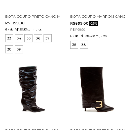
BOTA COURO PRETO CANO MÉDIO CECCONELLO 2619006-5
BOTA COURO MARROM CANO LO
R$1.199,00
R$899,00
-
25
%
6
x
de
R$199,83
sem juros
R$1.199,00
6
x
de
R$149,83
sem juros
33
34
35
36
37
35
38
38
39