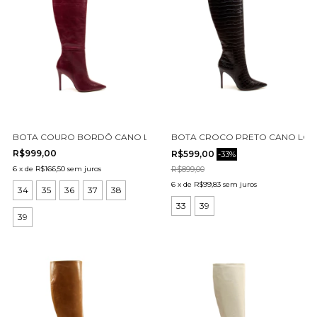
BOTA COURO BORDÔ CANO LONGO CECCONELLO 2396007-4
BOTA CROCO PRETO CANO LON
R$999,00
R$599,00
-
33
%
6
x
de
R$166,50
sem juros
R$899,00
6
x
de
R$99,83
sem juros
34
35
36
37
38
33
39
39