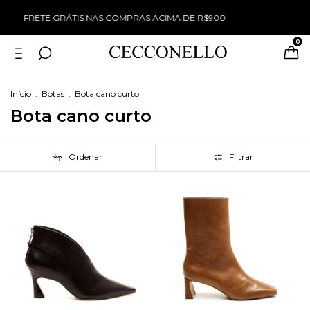
WINTER SALE TUDO COM 50% OFF
0
Início
.
Botas
.
Bota cano curto
Bota cano curto
Ordenar
Filtrar