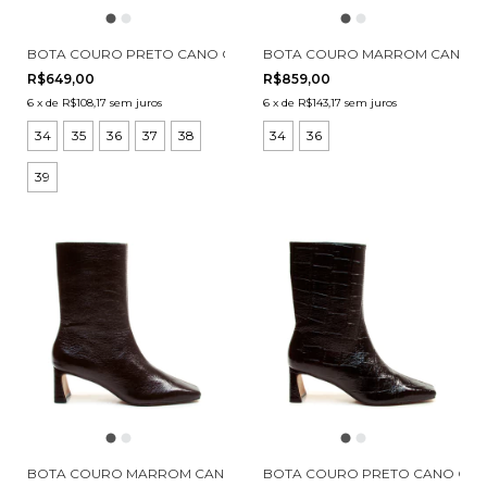
BOTA COURO PRETO CANO CURTO CECCONELLO 2642001-1
BOTA COURO MARROM CANO CU
R$649,00
R$859,00
6
x
de
R$108,17
sem juros
6
x
de
R$143,17
sem juros
34
35
36
37
38
34
36
39
BOTA COURO MARROM CANO CURTO CECCONELLO 2949001-2
BOTA COURO PRETO CANO CURT