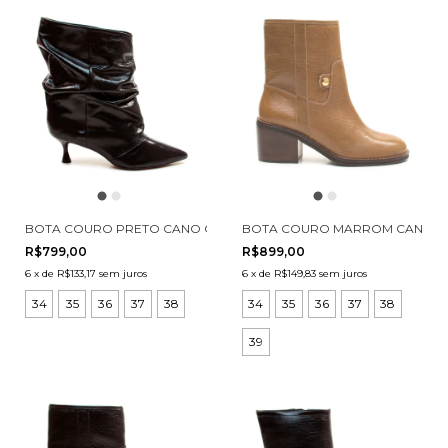
BOTA COURO PRETO CANO CURTO SLOUCHY CECCONELLO 292900
BOTA COURO MARROM CANO CU
R$799,00
R$899,00
6
x
de
R$133,17
sem juros
6
x
de
R$149,83
sem juros
34
35
36
37
38
34
35
36
37
38
39