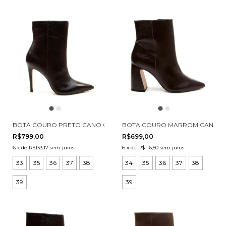
BOTA COURO PRETO CANO CURTO CECCONELLO 1870031-31
BOTA COURO MARROM CANO CU
R$799,00
R$699,00
6
x
de
R$133,17
sem juros
6
x
de
R$116,50
sem juros
33
35
36
37
38
34
35
36
37
38
39
39