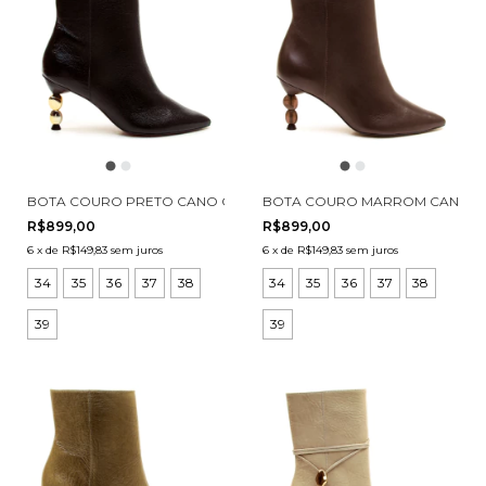
BOTA COURO PRETO CANO CURTO CECCONELLO 2935002-1
BOTA COURO MARROM CANO CU
R$899,00
R$899,00
6
x
de
R$149,83
sem juros
6
x
de
R$149,83
sem juros
34
35
36
37
38
34
35
36
37
38
39
39