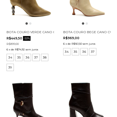
BOTA COURO VERDE CANO CURTO CECCONELLO 2935002-2
BOTA COURO BEGE CANO CURT
R$969,00
R$449,50
-
50
%
R$899,00
6
x
de
R$161,50
sem juros
6
x
de
R$74,92
sem juros
34
35
36
37
34
35
36
37
38
39