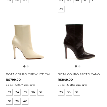
39
BOTA COURO OFF WHITE CANO CURTO CECCONELLO 1870031-32
BOTA COURO PRETO CANO CUR
R$799,00
R$849,00
6
x
de
R$133,17
sem juros
6
x
de
R$141,50
sem juros
33
34
35
36
37
33
38
39
38
39
40