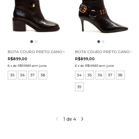
BOTA COURO PRETO CANO CURTO CECCONELLO 2971002-2
BOTA COURO PRETO CANO CURT
R$899,00
R$899,00
6
x
de
R$149,83
sem juros
6
x
de
R$149,83
sem juros
35
36
37
38
34
35
36
37
38
39
1
de
4