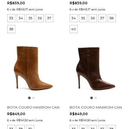
R$859,00
R$859,00
6
x
de
R$143,17
sem juros
6
x
de
R$143,17
sem juros
33
34
35
36
37
34
35
36
37
38
38
40
BOTA COURO MARROM CANO CURTO CECCONELLO 2396008-5
BOTA COURO MARROM CANO CU
R$849,00
R$849,00
6
x
de
R$141,50
sem juros
6
x
de
R$141,50
sem juros
33
38
39
33
35
36
37
38