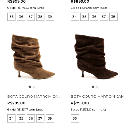
R$899,00
R$899,00
6
x
de
R$149,83
sem juros
6
x
de
R$149,83
sem juros
35
36
37
38
39
34
35
36
37
38
BOTA COURO MARROM CANO CURTO SLOUCHY CECCONELLO 2929
BOTA COURO MARROM CANO CU
R$799,00
R$799,00
6
x
de
R$133,17
sem juros
6
x
de
R$133,17
sem juros
34
35
36
37
39
35