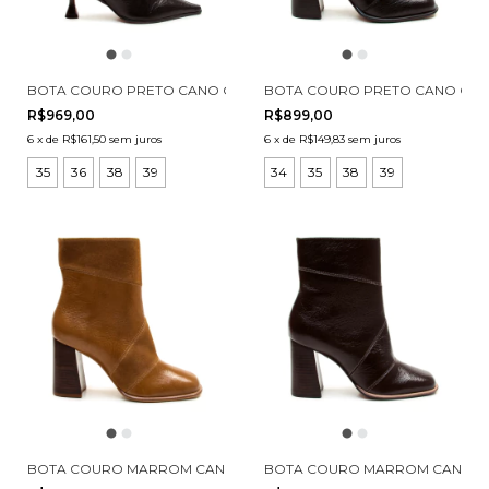
BOTA COURO PRETO CANO CURTO CECCONELLO 2905004-3
BOTA COURO PRETO CANO CUR
R$969,00
R$899,00
6
x
de
R$161,50
sem juros
6
x
de
R$149,83
sem juros
35
36
38
39
34
35
38
39
BOTA COURO MARROM CANO CURTO CECCONELLO 2924002-1
BOTA COURO MARROM CANO CU